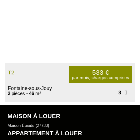
533
€
T2
par mois, charges comprises
Fontaine-sous-Jouy
3
2
pièces -
46
m²
MAISON À LOUER
Maison Épieds (27730)
APPARTEMENT À LOUER