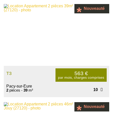
Nouveauté
563
€
T3
par mois, charges comprises
Pacy-sur-Eure
10
2
pièces -
39
m²
Nouveauté