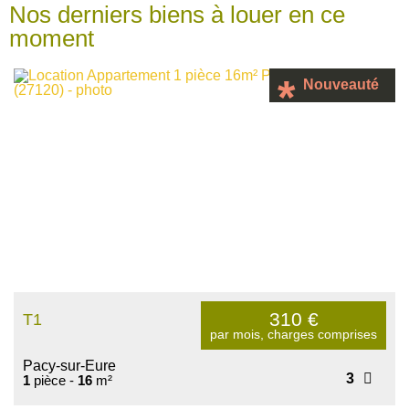
Nos derniers biens à louer en ce
moment
Nouveauté
310
€
T1
par mois, charges comprises
Pacy-sur-Eure
3
1
pièce -
16
m²