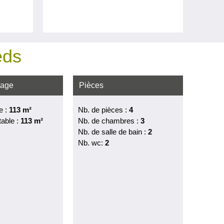
eds
tage
Pièces
e :
113 m²
Nb. de pièces :
4
table :
113 m²
Nb. de chambres :
3
Nb. de salle de bain :
2
Nb. wc:
2