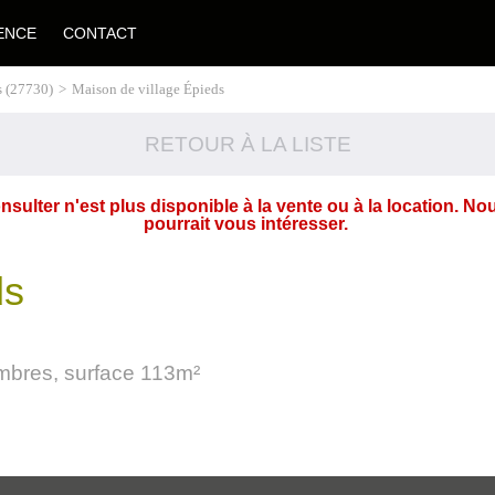
ENCE
CONTACT
s (27730)
>
Maison de village Épieds
RETOUR À LA LISTE
ulter n'est plus disponible à la vente ou à la location. No
pourrait vous intéresser.
ds
ambres, surface 113m²