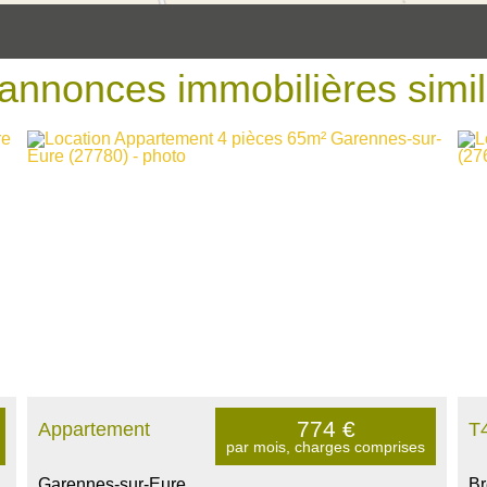
annonces immobilières
simi
774
€
Appartement
T
par mois, charges comprises
Garennes-sur-Eure
Br