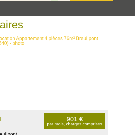
laires
901
€
4
par mois, charges comprises
euilpont