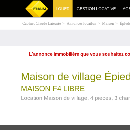
LOUER
GESTION LOCATIVE
AG
Cabinet Claude Lateurte
>
Annonces location
>
Maison
>
Épied
L'annonce immobilière que vous souhaitez cons
Maison de village Épie
MAISON F4 LIBRE
Location Maison de village, 4 pièces, 3 ch