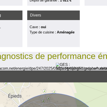
Dépot de garantie :
1 021 €
g
Divers
1
Cave :
oui
Type de cuisine :
Aménagée
agnostics de performance én