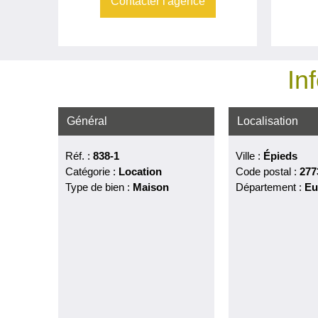
Contacter l'agence
In
Général
Localisation
Réf. :
838-1
Ville :
Épieds
Catégorie :
Location
Code postal :
277
Type de bien :
Maison
Département :
Eu