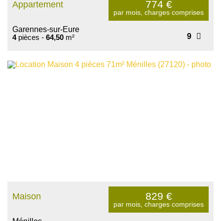
774
€
Appartement
par mois, charges comprises
Garennes-sur-Eure
9
4
pièces -
64,50
m²
829
€
Maison
par mois, charges comprises