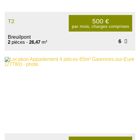
500
€
T2
par mois, charges comprises
Breuilpont
6
2
pièces -
26,47
m²